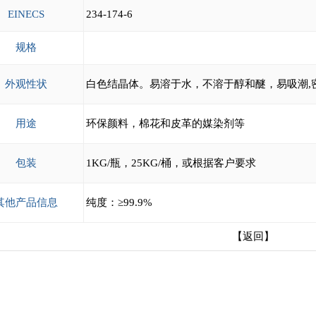
EINECS
234-174-6
规格
外观性状
白色结晶体。易溶于水，不溶于醇和醚，易吸潮,密度1.
用途
环保颜料，棉花和皮革的媒染剂等
包装
1KG/瓶，25KG/桶，或根据客户要求
其他产品信息
纯度：≥99.9%
【返回】