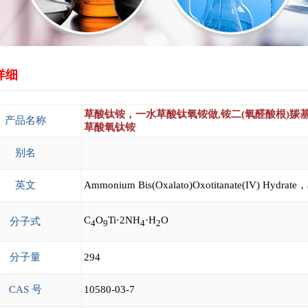
详细
草酸钛铵，一水草酸钛氧铵做,铵二(氧醛酸根)羰
产品名称
草酸氧钛铵
别名
英文
Ammonium Bis(Oxalato)Oxotitanate(IV) Hydrate，
C
O
Ti·2NH
·H
O
分子式
4
9
4
2
分子量
294
CAS 号
10580-03-7