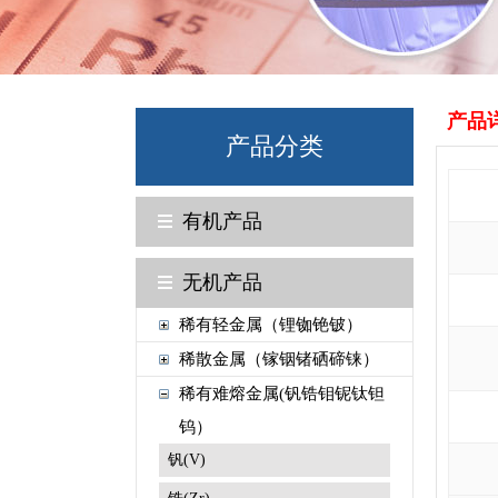
产品
产品分类
有机产品
无机产品
稀有轻金属（锂铷铯铍）
稀散金属（镓铟锗硒碲铼）
稀有难熔金属(钒锆钼铌钛钽
钨）
钒(V)