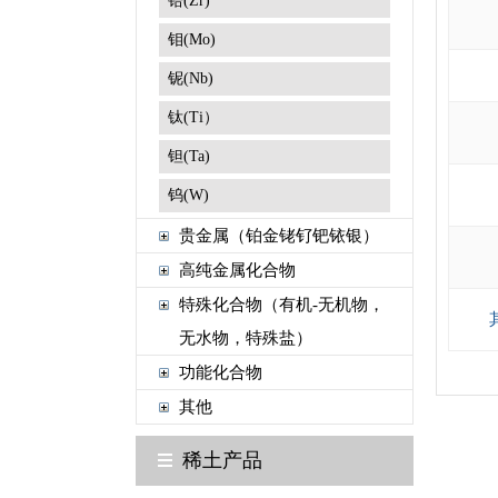
锆(Zr)
钼(Mo)
铌(Nb)
钛(Ti）
钽(Ta)
钨(W)
贵金属（铂金铑钌钯铱银）
高纯金属化合物
特殊化合物（有机-无机物，
无水物，特殊盐）
功能化合物
其他
稀土产品