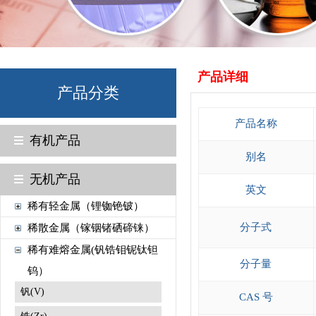
产品详细
产品分类
产品名称
有机产品
别名
无机产品
英文
稀有轻金属（锂铷铯铍）
分子式
稀散金属（镓铟锗硒碲铼）
稀有难熔金属(钒锆钼铌钛钽
分子量
钨）
钒(V)
CAS 号