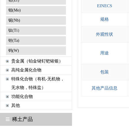
锆(Zr)
EINECS
钼(Mo)
规格
铌(Nb)
钛(Ti）
外观性状
钽(Ta)
钨(W)
用途
贵金属（铂金铑钌钯铱银）
高纯金属化合物
包装
特殊化合物（有机-无机物，
无水物，特殊盐）
其他产品信息
功能化合物
其他
稀土产品