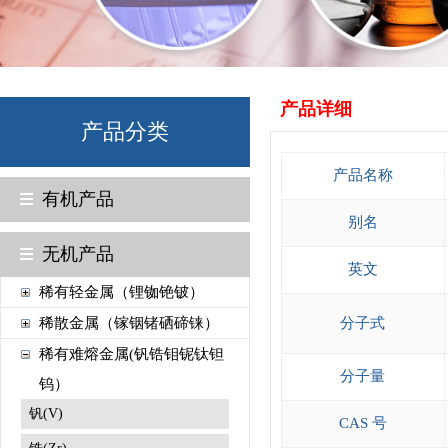
产品详细
产品分类
产品名称
有机产品
别名
无机产品
英文
稀有轻金属（锂铷铯铍）
稀散金属（镓铟锗硒碲铼）
分子式
稀有难熔金属(钒锆钼铌钛钽
分子量
钨）
钒(V)
CAS 号