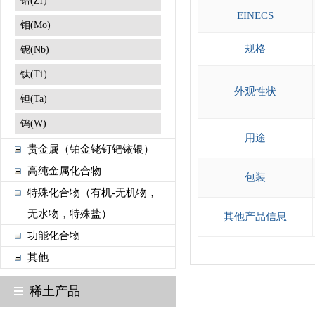
锆(Zr)
EINECS
钼(Mo)
规格
铌(Nb)
钛(Ti）
外观性状
钽(Ta)
钨(W)
用途
贵金属（铂金铑钌钯铱银）
高纯金属化合物
包装
特殊化合物（有机-无机物，
无水物，特殊盐）
其他产品信息
功能化合物
其他
稀土产品